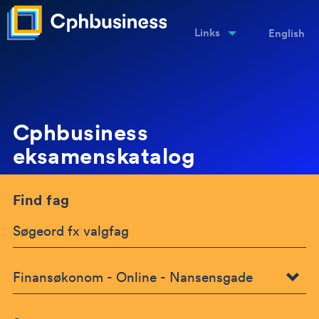
Links
English
Cphbusiness
eksamenskatalog
Find fag