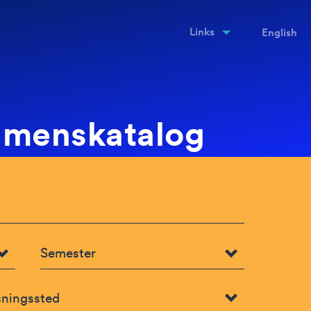
Links
English
amenskatalog