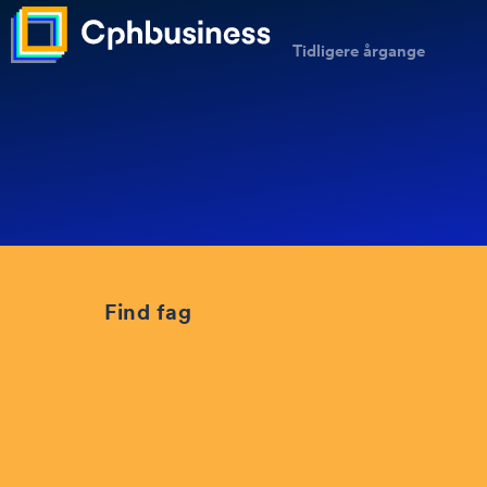
Tidligere årgange
Find fag