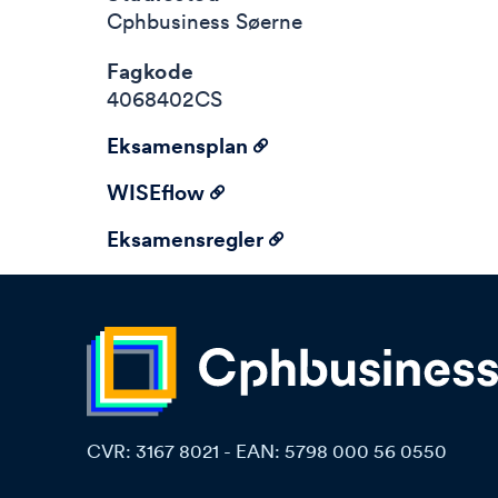
Cphbusiness Søerne
Fagkode
4068402CS
Eksamensplan
WISEflow
Eksamensregler
CVR: 3167 8021
-
EAN: 5798 000 56 0550