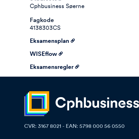
Cphbusiness Søerne
Fagkode
4138303CS
Eksamensplan
WISEflow
Eksamensregler
CVR: 3167 8021
-
EAN: 5798 000 56 0550