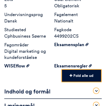
5
Obligatorisk
Undervisningsprog
Fagelement
Dansk
Nationalt
Studiested
Fagkode
Cphbusiness Søerne
4499202CS
Eksamensplan
Fagområder
Digital marketing og
kundeforståelse
WISEflow
Eksamensregler
Fold alle ud
Indhold og formål
Læringsmål