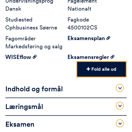
Undervisningsprog
Fagelement
Dansk
Nationalt
Studiested
Fagkode
Cphbusiness Søerne
4500102CS
Eksamensplan
Fagområder
Markedsføring og salg
WISEflow
Eksamensregler
Fold alle ud
Indhold og formål
Læringsmål
Eksamen