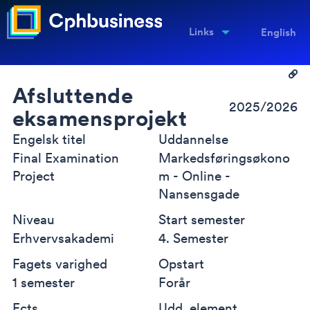
Links
English
Afsluttende
2025/2026
eksamensprojekt
Engelsk titel
Uddannelse
Final Examination
Markedsføringsøkono
Project
m - Online -
Nansensgade
Niveau
Start semester
Erhvervsakademi
4. Semester
Fagets varighed
Opstart
1 semester
Forår
Ects
Udd. element