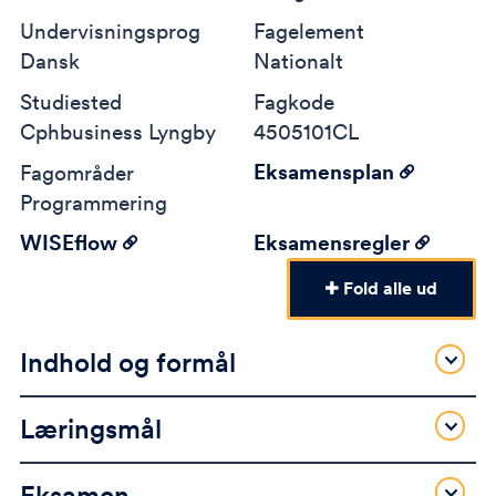
Undervisningsprog
Fagelement
Dansk
Nationalt
Studiested
Fagkode
Cphbusiness Lyngby
4505101CL
Eksamensplan
Fagområder
Programmering
WISEflow
Eksamensregler
Fold alle ud
Indhold og formål
Læringsmål
Eksamen