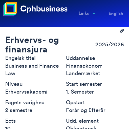
Links
English
Erhvervs- og
2025/2026
finansjura
Engelsk titel
Uddannelse
Business and Finance
Finansøkonom -
Law
Landemærket
Niveau
Start semester
Erhvervsakademi
1. Semester
Fagets varighed
Opstart
2 semestre
Forår og Efterår
Ects
Udd. element
10
Obligatorisk