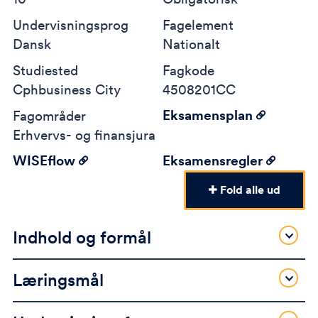
Undervisningsprog
Fagelement
Dansk
Nationalt
Studiested
Fagkode
Cphbusiness City
4508201CC
Eksamensplan
Fagområder
Erhvervs- og finansjura
WISEflow
Eksamensregler
Fold alle ud
Indhold og formål
Læringsmål