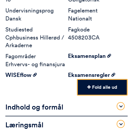
Undervisningsprog
Fagelement
Dansk
Nationalt
Studiested
Fagkode
Cphbusiness Hillerød /
4508203CA
Arkaderne
Eksamensplan
Fagområder
Erhvervs- og finansjura
WISEflow
Eksamensregler
Fold alle ud
Indhold og formål
Læringsmål