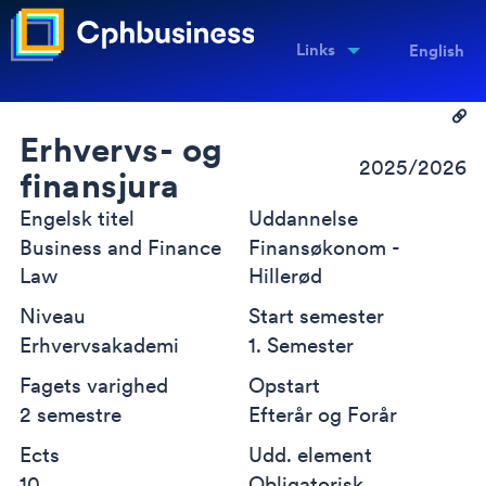
Links
English
Erhvervs- og
2025/2026
finansjura
Engelsk titel
Uddannelse
Business and Finance
Finansøkonom -
Law
Hillerød
Niveau
Start semester
Erhvervsakademi
1. Semester
Fagets varighed
Opstart
2 semestre
Efterår og Forår
Ects
Udd. element
10
Obligatorisk