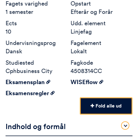
Fagets varighed
Opstart
1 semester
Efterår og Forår
Ects
Udd. element
10
Linjefag
Undervisningsprog
Fagelement
Dansk
Lokalt
Studiested
Fagkode
Cphbusiness City
4508314CC
Eksamensplan
WISEflow
Eksamensregler
Fold alle ud
Indhold og formål