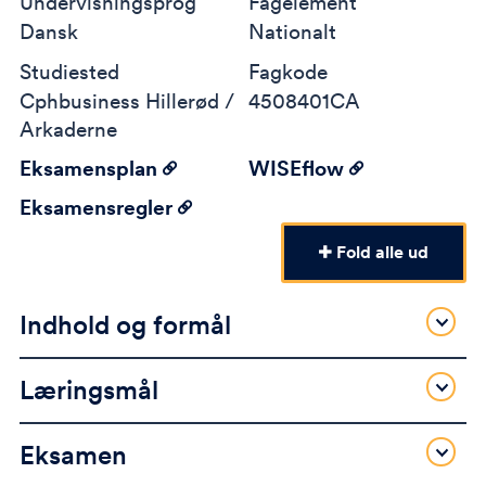
Undervisningsprog
Fagelement
Dansk
Nationalt
Studiested
Fagkode
Cphbusiness Hillerød /
4508401CA
Arkaderne
Eksamensplan
WISEflow
Eksamensregler
Fold alle ud
Indhold og formål
Læringsmål
Eksamen