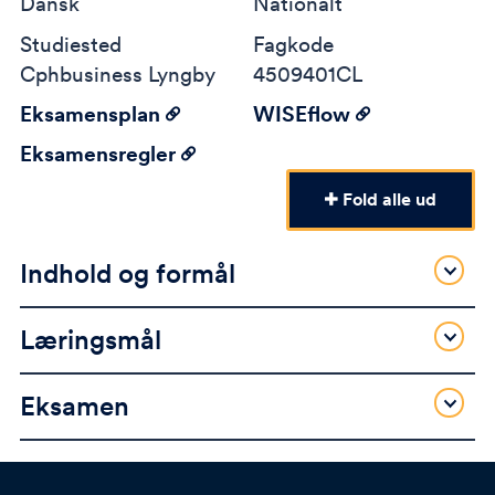
Dansk
Nationalt
Studiested
Fagkode
Cphbusiness Lyngby
4509401CL
Eksamensplan
WISEflow
Eksamensregler
Fold alle ud
Indhold og formål
Læringsmål
Eksamen